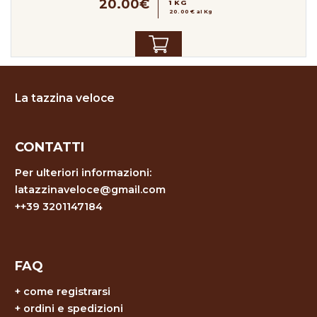
20.00€
1 KG
20.00 € al Kg
La tazzina veloce
CONTATTI
Per ulteriori informazioni:
latazzinaveloce@gmail.com
++39 3201147184
FAQ
+
come registrarsi
+
ordini e spedizioni