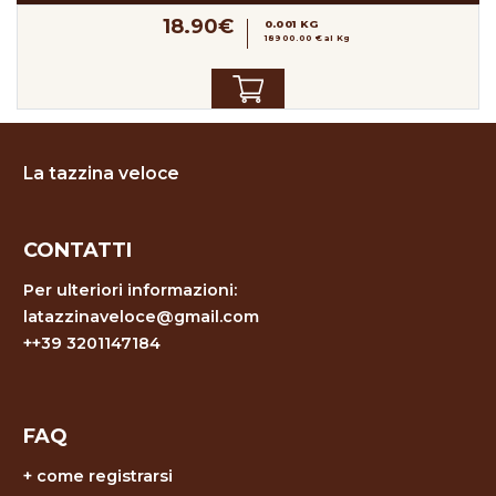
18.90€
0.001 KG
18900.00 € al Kg
La tazzina veloce
CONTATTI
Per ulteriori informazioni:
latazzinaveloce@gmail.com
++39 3201147184
FAQ
+
come registrarsi