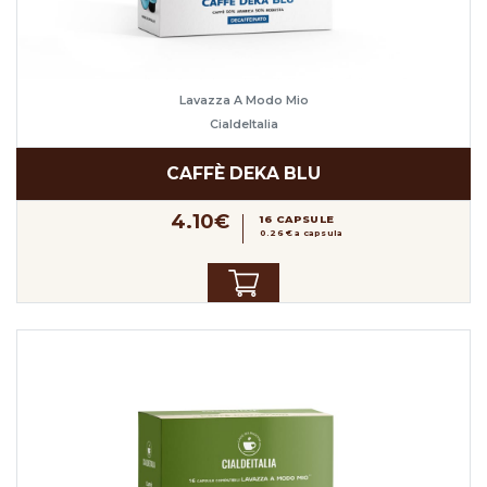
Lavazza A Modo Mio
CialdeItalia
CAFFÈ DEKA BLU
4.10€
16 CAPSULE
0.26 € a capsula