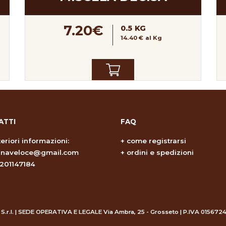
7.20€
0.5 KG
14.40 € al Kg
ATTI
FAQ
teriori informazioni:
+
come registrarsi
zinaveloce@gmail.com
+
ordini e spedizioni
3201147184
 S.r.l. | SEDE OPERATIVA E LEGALE Via Ambra, 25 - Grosseto | P.IVA 015672