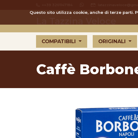
++39 3201147184
latazzinaveloce@gma
Questo sito utilizza cookie, anche di terze parti.
La Tazzina Veloce
COMPATIBILI
ORIGINALI
Caffè Borbon