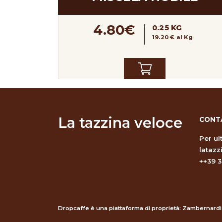
4.80€
0.25 KG
19.20 € al Kg
La tazzina veloce
CONT
Per ul
lataz
++39 
Dropcaffe è una piattaforma di proprietà: Zambernardi