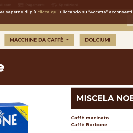
il.com
Pagamenti
Spedizioni
 Per saperne di più
clicca qui
. Cliccando su “Accetta” acconsenti 
MACCHINE DA CAFFÈ
DOLCIUMI
e
MISCELA NOB
Caffè macinato
Caffè Borbone